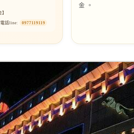
金 。
金】
話line:
0977119119