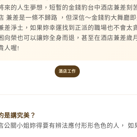
將來的人生夢想，短暫的金錢豹台中酒店兼差刻
店 兼差是一條不歸路 ，但深信～金錢豹大舞廳
兼差淨土，如果妳幸運找到正派的職場也不會太
困向榮也可以讓妳全身而退，甚至在酒店兼差歲
貴人喔!
酒店工作
豹是講究美？
店公關小姐妳得要有辨法應付形形色色的人， 如