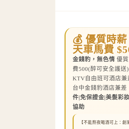
💰 優質時薪 
天車馬費 $50
金錢豹，無色情
優質
費500(醉可安全護送
KTV自由班可酒店
台中金錢豹酒店兼差
件|免保證金|美髮彩
協助
【不能熬夜喝酒可上：創業