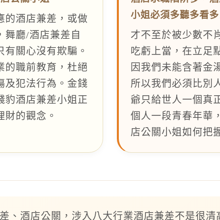
小姐必須多聽多看多
應的酒店兼差，或做
，舞廳/酒店兼差自
才不至於被少數不
只有關心沒有欺騙。
吃虧上當，在立足
業的職前教育，杜絕
因我們未能含著金
傷及犯法行為。金錢
所以我們必須比別
錢豹酒店兼差小姐正
爺只給世人一個真
理財的觀念。
個人一段青春年華，
店公關小姐如何把
差、酒店公關，涉入八大行業酒店兼差不是很清