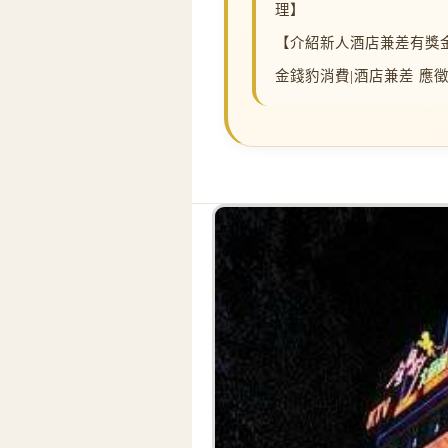
理】
【介紹新人酒店兼差有獎
金錢豹消費|酒店兼差 應徵電