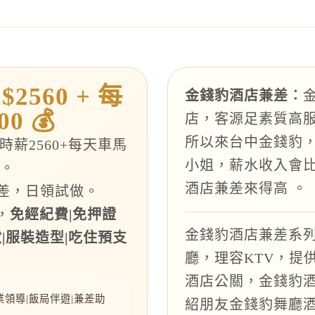
$2560 + 每
金錢豹酒店兼差︰
0 💰
店，客源足素質高
所以來台中金錢豹，
時薪2560+每天車馬
小姐，薪水收入會
)。
酒店兼差來得高 。
兼差，日領試做。
，
免經紀費|免押證
金錢豹酒店兼差系列
妝|服裝造型|吃住預支
廳，理容KTV，提
酒店公關，金錢豹
領導|飯局伴遊|兼差助
紹朋友金錢豹舞廳酒